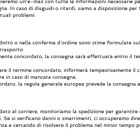
ieremo un'e-mail con tutte le informazioni necessarie per
a. In caso di disguidi o ritardi, siamo a disposizione per 
ntuali problemi.
odotto o nella conferma d’ordine sono stime formulate sull
 trasporto.
ente concordato, la consegna sarà effettuata entro il te
e il termine concordato, informerà tempestivamente il cli
ore in caso di mancata consegna.
rdato, la regola generale europea prevede la consegna e
idato al corriere, monitoriamo la spedizione per garantire
i. Se si verificano danni o smarrimenti, ci occuperemo dir
enza e cercando di risolvere il problema nel minor tempo po