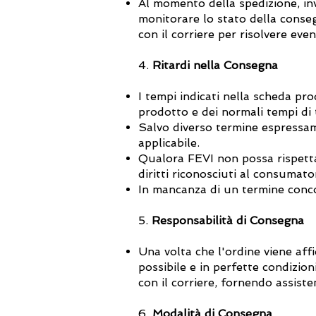
Al momento della spedizione, inv
monitorare lo stato della consegn
con il corriere per risolvere eve
4.
Ritardi nella Consegna
I tempi indicati nella scheda pr
prodotto e dei normali tempi di
Salvo diverso termine espressam
applicabile.
Qualora FEVI non possa rispettar
diritti riconosciuti al consumat
In mancanza di un termine conco
5.
Responsabilità di Consegna
Una volta che l'ordine viene aff
possibile e in perfette condizion
con il corriere, fornendo assist
6.
Modalità di Consegna