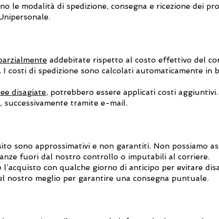
no le modalità di spedizione, consegna e ricezione dei prod
 Unipersonale.
parzialmente
addebitate rispetto al costo effettivo del co
. I costi di spedizione sono calcolati automaticamente in b
ree disagiate
, potrebbero essere applicati costi aggiuntiv
o, successivamente tramite e-mail.
 sito sono approssimativi e non garantiti. Non possiamo a
tanze fuori dal nostro controllo o imputabili al corriere.
e l’acquisto con qualche giorno di anticipo per evitare disag
 nostro meglio per garantire una consegna puntuale.