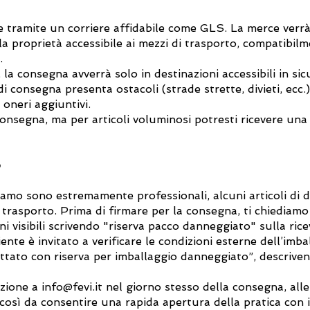
tramite un corriere affidabile come GLS. La merce verrà 
la proprietà accessibile ai mezzi di trasporto, compatibilm
.
 la consegna avverrà solo in destinazioni accessibili in s
i consegna presenta ostacoli (strade strette, divieti, ecc.
oneri aggiuntivi.
onsegna, ma per articoli voluminosi potresti ricevere una
o
aliamo sono estremamente professionali, alcuni articoli di d
trasporto. Prima di firmare per la consegna, ti chiediamo
 visibili scrivendo "riserva pacco danneggiato" sulla rice
nte è invitato a verificare le condizioni esterne dell’imba
ccettato con riserva per imballaggio danneggiato”, descriv
azione a
info@fevi.it
nel giorno stesso della consegna, all
così da consentire una rapida apertura della pratica con i