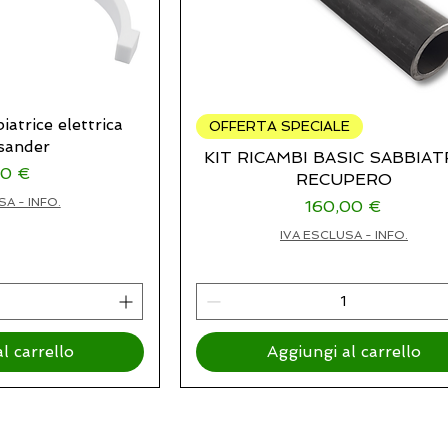
iatrice elettrica
OFFERTA SPECIALE
sander
KIT RICAMBI BASIC SABBIAT
zo
00 €
RECUPERO
SA - INFO.
Prezzo
160,00 €
IVA ESCLUSA - INFO.
l carrello
Aggiungi al carrello