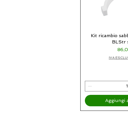
Kit ricambio sabb
BLStr 
Prez
86,
IVA ESCLU
Aggiungi a