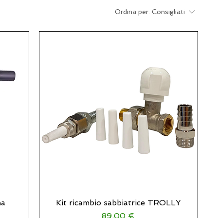
Ordina per:
Consigliati
na
Kit ricambio sabbiatrice TROLLY
Prezzo
89,00 €