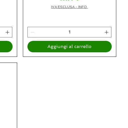
ato
IVA ESCLUSA - INFO.
Aggiungi al carrello