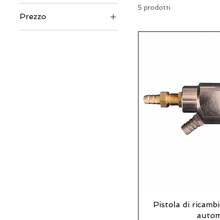
5 prodotti
Prezzo
86 €
446 €
Pistola di ricamb
autom