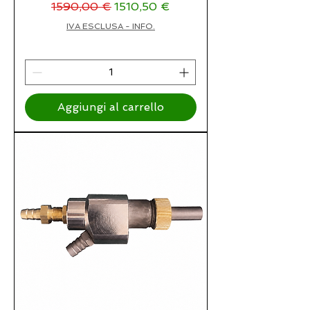
Prezzo regolare
Prezzo scontato
1590,00 €
1510,50 €
IVA ESCLUSA - INFO.
Aggiungi al carrello