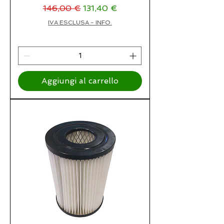
Prezzo regolare
Prezzo scontato
146,00 €
131,40 €
IVA ESCLUSA - INFO.
Aggiungi al carrello