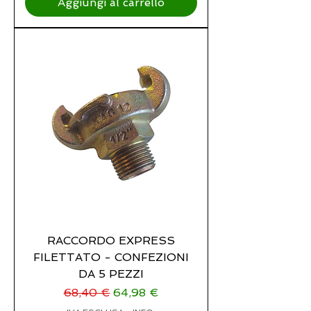
Aggiungi al carrello
RACCORDO EXPRESS
FILETTATO - CONFEZIONI
DA 5 PEZZI
Prezzo regolare
Prezzo scontato
68,40 €
64,98 €