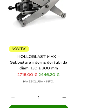
NOVITA'
HOLLOBLAST MAX –
Sabbiatura interna dei tubi da
diam. 130 a 300 mm
Prezzo regolare
Prezzo scontato
2718,00 €
2446,20 €
IVA ESCLUSA - INFO.