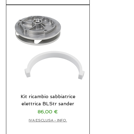
Kit ricambio sabbiatrice
elettrica BLStr sander
Prezzo
86,00 €
IVA ESCLUSA - INFO.