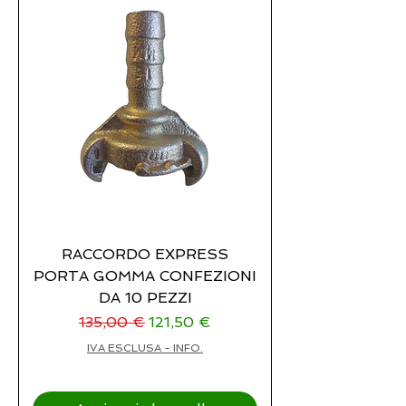
RACCORDO EXPRESS
PORTA GOMMA CONFEZIONI
DA 10 PEZZI
Prezzo regolare
Prezzo scontato
135,00 €
121,50 €
IVA ESCLUSA - INFO.