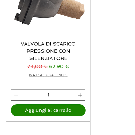
VALVOLA DI SCARICO
PRESSIONE CON
SILENZIATORE
Prezzo regolare
Prezzo scontato
74,00 €
62,90 €
IVA ESCLUSA - INFO.
Aggiungi al carrello