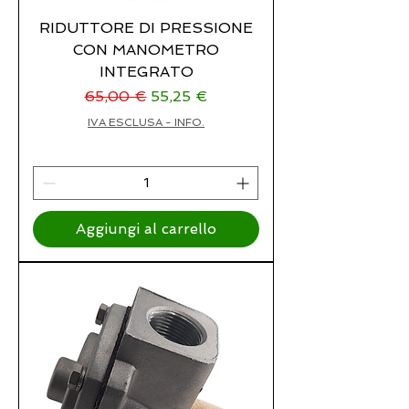
RIDUTTORE DI PRESSIONE
CON MANOMETRO
INTEGRATO
Prezzo regolare
Prezzo scontato
65,00 €
55,25 €
IVA ESCLUSA - INFO.
Aggiungi al carrello