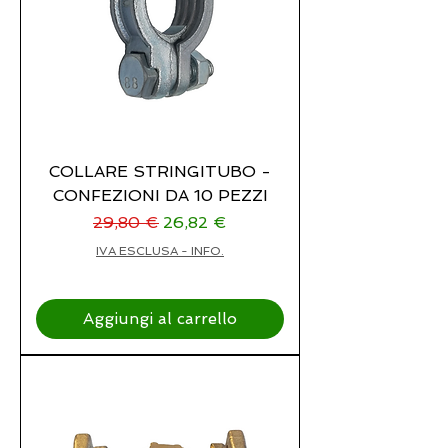
COLLARE STRINGITUBO -
CONFEZIONI DA 10 PEZZI
Prezzo regolare
Prezzo scontato
29,80 €
26,82 €
IVA ESCLUSA - INFO.
Aggiungi al carrello