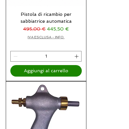
Pistola di ricambio per
sabbiatrice automatica
Prezzo regolare
Prezzo scontato
495,00 €
445,50 €
IVA ESCLUSA - INFO.
Aggiungi al carrello