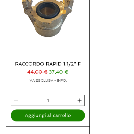
RACCORDO RAPID 1.1/2" F
Prezzo regolare
Prezzo scontato
44,00 €
37,40 €
IVA ESCLUSA - INFO.
Aggiungi al carrello