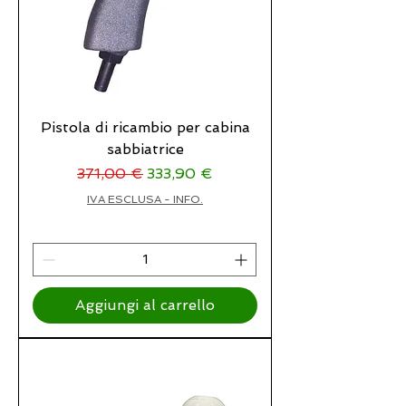
Pistola di ricambio per cabina
sabbiatrice
Prezzo regolare
Prezzo scontato
371,00 €
333,90 €
IVA ESCLUSA - INFO.
Aggiungi al carrello