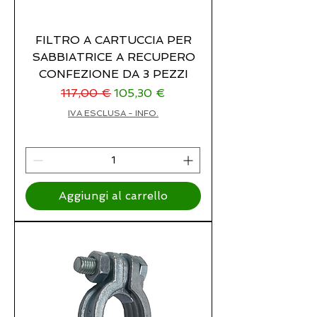
FILTRO A CARTUCCIA PER
SABBIATRICE A RECUPERO
CONFEZIONE DA 3 PEZZI
Prezzo regolare
Prezzo scontato
117,00 €
105,30 €
IVA ESCLUSA - INFO.
Aggiungi al carrello