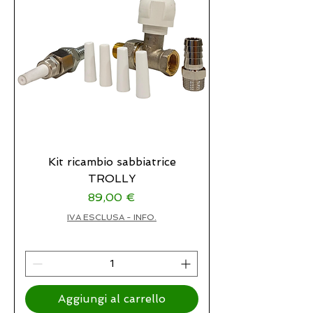
Kit ricambio sabbiatrice
TROLLY
Prezzo
89,00 €
IVA ESCLUSA - INFO.
Aggiungi al carrello