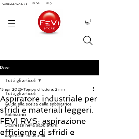
BLOG
FAQ
CONSULENZA LIVE
Post
Tutti gli articoli
15 apr 2025
Tempo di lettura: 2 min
Tutti gli articoli
Aspiratore industriale per
Guida alla scelta della sabbiatrice
sfridi e materiali leggeri.
Sabbiatrici
FEVI RVS: aspirazione
Sicurezza nella sabbiatura
efficiente di sfridi e
Aspiratori Industriali