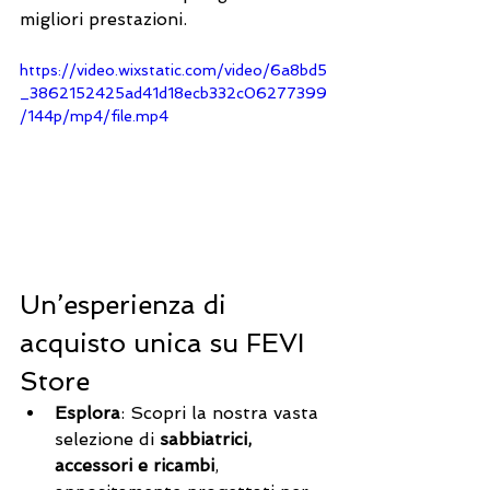
migliori prestazioni.
https://video.wixstatic.com/video/6a8bd5
_3862152425ad41d18ecb332c06277399
/144p/mp4/file.mp4
Un’esperienza di 
acquisto unica su 
FEVI 
Store
Esplora
: Scopri la nostra vasta 
selezione di 
sabbiatrici, 
accessori e ricambi
, 