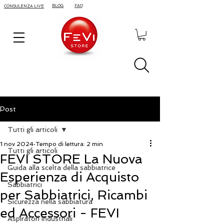
BLOG
FAQ
CONSULENZA LIVE
Post
Tutti gli articoli
1 nov 2024
Tempo di lettura: 2 min
Tutti gli articoli
FEVI STORE La Nuova
Guida alla scelta della sabbiatrice
Esperienza di Acquisto
Sabbiatrici
per Sabbiatrici, Ricambi
Sicurezza nella sabbiatura
ed Accessori - FEVI
Aspiratori Industriali