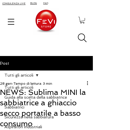
BLOG
FAQ
CONSULENZA LIVE
Post
Tutti gli articoli
28 gen
Tempo di lettura: 3 min
Tutti gli articoli
NEWS: Sublima MINI la
Guida alla scelta della sabbiatrice
sabbiatrice a ghiaccio
Sabbiatrici
secco portatile a basso
Sicurezza nella sabbiatura
consumo
Aspiratori Industriali