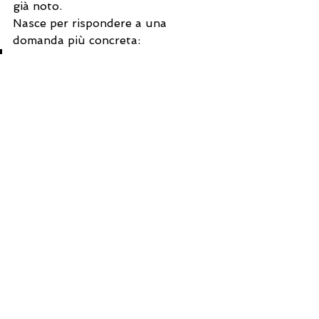
già noto.
Nasce per rispondere a una 
domanda più concreta:
posso usarla davvero, nel 
mio lavoro quotidiano?
Compattezza, funzionamento 
pneumatico, basso consumo d’aria 
e facilità di utilizzo rendono 
Sublima MINI una scelta coerente 
per chi vuole 
vuole rendere la 
sabbiatrice a ghiaccio secco 
portatile e pratica
👉 
Se stai valutando una 
sabbiatrice a ghiaccio secco da 
acquistare per manutenzione, 
pulizia superfici o interventi 