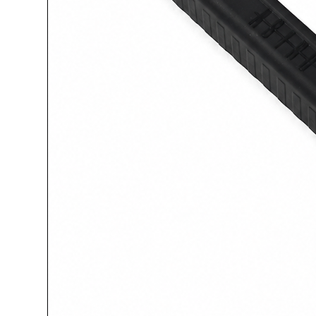
Consumo aria compressa: circ
Compatibilità compressori: da 
Struttura compatta e portatil
Alimentazione pneumatica
Avviamento immediato
Assenza di residui secondari (
Il basso fabbisogno di aria compr
parte dei compressori standard disp
hobbistico e semiprofessionale.