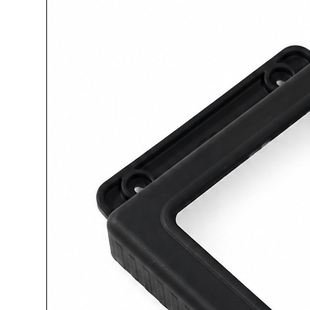
indicata per interventi rapidi, ma
detailing.
Settori d’utilizzo
SUBLIMA MINI
rappresenta il pun
sabbiatura a ghiaccio secco.
È la soluzione perfetta per:
Professionisti del car detailing
Officine
Manutentori
Piccole imprese
Utenti evoluti
Unisce semplicità, compattezza e 
Caratteristiche tecniche principali
Tecnologia: Sabbiatura a ghiac