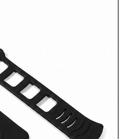
ti rapidi di manutenzione e
ferenzia meglio dagli altri modelli
il suo posizionamento:
non punta
mia o sulla massima resa
mpattezza, semplicità d’uso e
frastrutture pneumatiche leggere
.
tazione tecnica della linea
MINI si colloca sotto la BASE per
rbatoio
e
consumo d’aria
,
a scelta più adatta per chi vuole
o secco con una macchina più
impegnativa sul piano logistico.