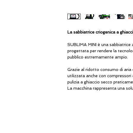
La sabbiatrice criogenica a ghiacc
SUBLIMA MINI
è una sabbiatrice 
progettata per rendere la tecnolog
pubblico estremamente ampio.
Grazie al ridotto consumo di ar
utilizzata anche con compressori 
pulizia a ghiaccio secco praticam
La macchina rappresenta una soluzi
sicuri e non invasivi, senza utilizz
la massima tutela delle superfici t
SUBLIMA MINI
nasce da uno svilu
semplicità d’uso, maneggevolezza 
pneumatiche leggere.