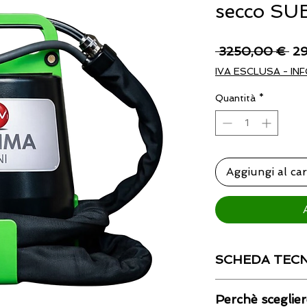
secco SU
Pr
 3250,00 € 
2
re
IVA ESCLUSA - INF
Quantità
*
Aggiungi al car
SCHEDA TECN
SCHEDA TECNICA
Perchè sceglie
Il periodo di garanzi