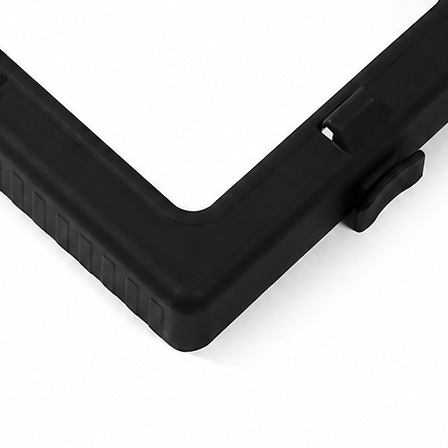
a 150 – 250 l/min
circa 2,2 kW (3 HP)
e
sublimazione del ghiaccio secco)
essa consente l’utilizzo con la maggior
onibili sul mercato, inclusi quelli di tipo