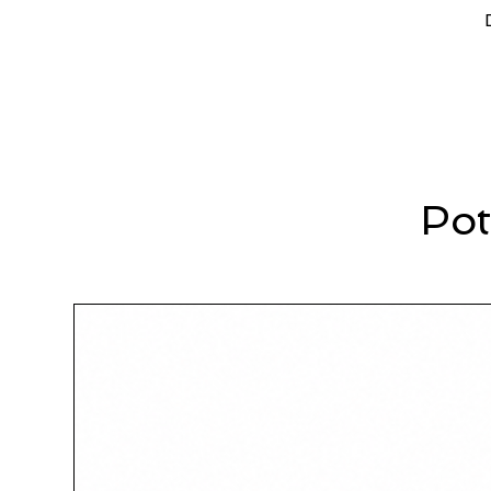
Durante la fase di progettazione 
Riduzione dei consumi di aria
Ottimizzazione del flusso di g
Contenimento di peso e ingom
Affidabilità meccanica e costru
Il risultato è una macchina estre
mantiene i principi fondamentali d
professionale.
Pot
VANTAGGI
Pulizia completamente a secc
Nessun utilizzo di acqua
Nessun impiego di detergenti c
Nessuna abrasione delle superf
Riduzione drastica dei tempi 
Minima preparazione dell’area 
Elevata precisione sul punto di
La combinazione di questi fattor