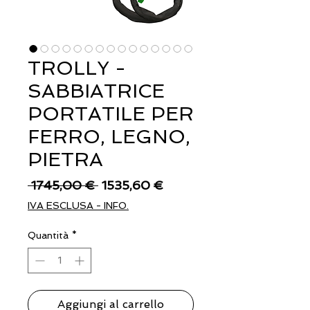
TROLLY -
SABBIATRICE
PORTATILE PER
FERRO, LEGNO,
PIETRA
Prezzo
Prezzo
 1745,00 € 
1535,60 €
regolare
scontato
IVA ESCLUSA - INFO.
Quantità
*
Aggiungi al carrello