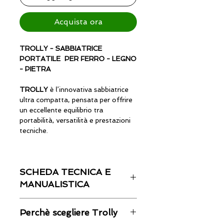
Acquista ora
TROLLY - SABBIATRICE
PORTATILE PER FERRO - LEGNO
- PIETRA
TROLLY
è l’innovativa sabbiatrice
ultra compatta, pensata per offrire
un eccellente equilibrio tra
portabilità, versatilità e prestazioni
tecniche.
Ideale per interventi su superfici di
dimensioni moderate, si adatta
SCHEDA TECNICA E
perfettamente a materiali diversi
(legno, metallo, pietra, vetro, ecc.) e
MANUALISTICA
offre un uso agevole anche in
contesti dove spazio o mobilità
Specifiche tecniche
Perchè scegliere Trolly
sono vincolati.
Autonomia
10 litri