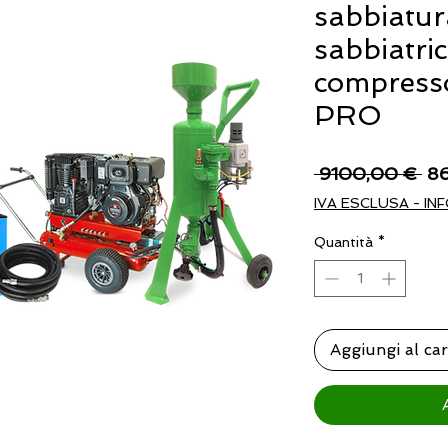
sabbiatur
sabbiatri
compresso
PRO
Pr
 9100,00 € 
8
re
IVA ESCLUSA - INF
Quantità
*
Aggiungi al car