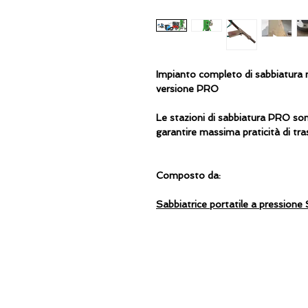
Impianto completo di sabbiatura 
versione PRO
Le stazioni di sabbiatura PRO son
garantire massima praticità di tras
Composto da:
Sabbiatrice portatile a pressione
Motocompressore a benzina TT
Essicatore d'aria
50 mt Tubo allacciamento aria
Casco PCS
Kit di umidificazione
Grazie alle dimensioni ridotte e 