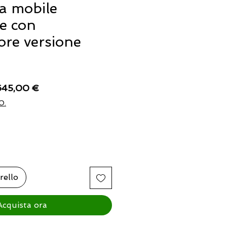
a mobile
ce con
re versione
ezzo
Prezzo
645,00 €
golare
scontato
O.
rello
Acquista ora