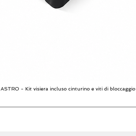
più fluida, efficient
Innovazione e tradizi
Dietro ogni
Stazione
passione e l'esperie
oltre 30 anni è sin
della sabbiatura. Og
realizzato in Italia,
qualità che combinan
più avanzata tecnol
FEVI
rappresentano l
e innovazione, offr
alle esigenze di oggi
futuro.
ASTRO - Kit visiera incluso cinturino e viti di bloccaggio
Vista rapida
Una scelta facile, u
Nel vasto mondo del
Sabbiatura FEVI
si d
sono solo macchine,
semplificano, accele
quotidiano. Per chi ce
risultati professional
sono la scelta natura