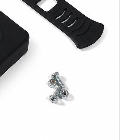
on si limita alle prestazioni: ogni
per durare nel tempo, riducendo i
e e assicurando un ciclo di vita
nvestire nelle
Stazioni di
ifica scegliere una soluzione che
oblemi immediati, ma che
e risultati eccellenti anno dopo
si fa sentire
a che il vero valore di una
 quanto riesce a semplificare il
di Sabbiatura FEVI
non solo
tività, ma lo fanno in modo che
a lavorare con maggiore
zza. La facilità d'uso, combinata
oni, permette di affrontare ogni
a prospettiva: quella di chi ha il
proprio lavoro, senza intoppi o
abbiatura FEVI
, i clienti non
ndo una stazione di sabbiatura.
n una nuova esperienza di lavoro,