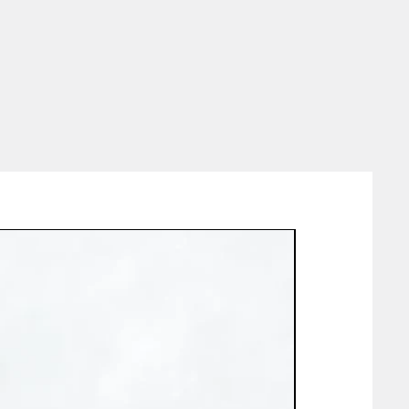
impianto che faccia la differenza,
ffrontare qualsiasi sfida con
fra una qualità senza pari, le
ra FEVI
sono ciò di cui hai
cienza, scegli l'innovazione, scegli
 Stazioni di Sabbiatura FEVI
.