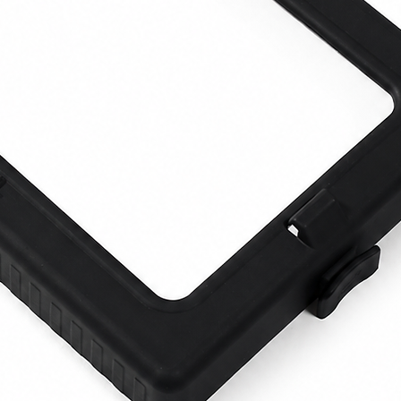
La loro affidabilità n
impianto è pensato 
costi di manutenzion
lungo e produttivo. I
Sabbiatura FEVI
sign
non solo risolve pr
continuerà a garantir
anno.
Un cambiamento che 
Ogni professionista s
macchina si misura in
lavoro. Le
Stazioni 
migliorano la produt
ogni operatore poss
tranquillità e sicure
con le alte prestazi
progetto con una nuov
pieno controllo del 
complicazioni.
Con le
Stazioni di S
stanno solo acquista
Stanno investendo i