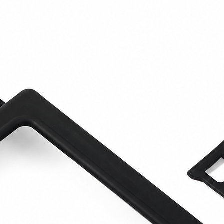
per un intervento co
impianto è dotato di 
garantendo che i cli
mano gli strumenti g
bisogno di preoccupar
componenti o di dov
Sabbiatura FEVI
sono
ciò che serve in un'
Questo non solo semp
i tempi di setup e i
più rapido ed efficie
Affidabilità che dur
Quando si tratta di s
costanza sono fond
Sabbiatura FEVI
non 
materiali di alta qua
progettate per resist
impegnative. Che si tr
industriali, su facci
architettonici di preg
assicurano risultati i