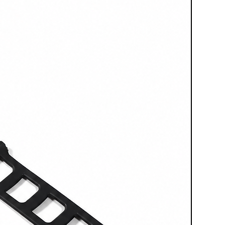
mpleto di sabbiatura. Ogni
tutti gli accessori essenziali,
enti abbiano sempre a portata di
iusti per ogni lavoro. Non c'è
si di aggiungere altri
er fare modifiche: le
Stazioni di
 pronte all'uso, offrendoti tutto
unica soluzione compatta.
lifica il lavoro, ma riduce anche
ntervento, rendendo ogni progetto
nte.
a nel tempo
abbiatura, la precisione e la
amentali. Le
Stazioni di
deludono mai: costruite con
lità e un design robusto, sono
ere alle condizioni più
atti di lavori su superfici
ate storiche o su elementi
io, le
Stazioni di Sabbiatura FEVI
mpeccabili.