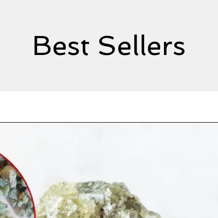
Se stai cercando un 
che ti permetta di a
sicurezza e che ti of
Best Sellers
Stazioni di Sabbiatu
bisogno. Scegli l'effi
la potenza: scegli
le